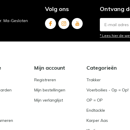
Volg ons
Ontvang d
ur. Ma-Gesloten
* Lees hier de we
e
Mijn account
Categorieën
Registreren
Trakker
arden
Mijn bestellingen
Voerboilies - Op = Op!
Mijn verlanglijst
OP = OP
Endtackle
urneren
Karper Aas