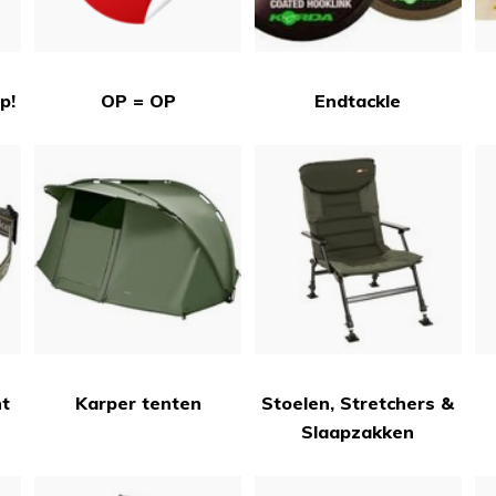
p!
OP = OP
Endtackle
ht
Karper tenten
Stoelen, Stretchers &
Slaapzakken