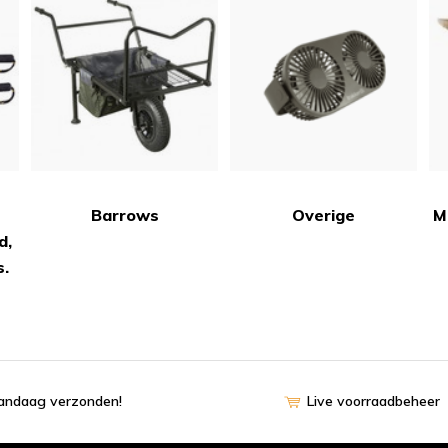
Barrows
Overige
M
d,
s.
vandaag verzonden!
Live voorraadbeheer