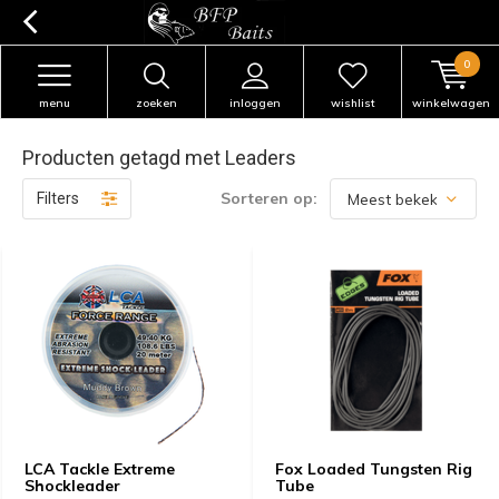
0
menu
zoeken
inloggen
wishlist
winkelwagen
Producten getagd met Leaders
Sorteren op:
Filters
LCA Tackle Extreme
Fox Loaded Tungsten Rig
Shockleader
Tube