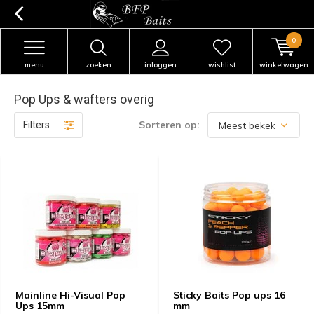
0
menu
zoeken
inloggen
wishlist
winkelwagen
Pop Ups & wafters overig
Sorteren op:
Filters
Mainline Hi-Visual Pop
Sticky Baits Pop ups 16
Ups 15mm
mm