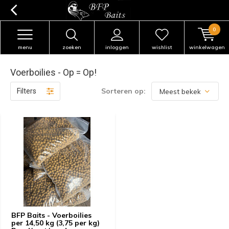
0
menu
zoeken
inloggen
wishlist
winkelwagen
Voerboilies - Op = Op!
Sorteren op:
Filters
BFP Baits - Voerboilies
per 14,50 kg (3,75 per kg)