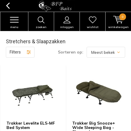
0
menu
zoeken
inloggen
wishlist
winkelwagen
Stretchers & Slaapzakken
Sorteren op:
Filters
Trakker Levelite ELS-MF
Trakker Big Snooze+
Bed System
Wide Sleeping Bag -