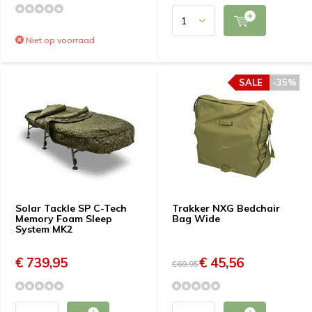
Niet op voorraad
SALE
-35%
Solar Tackle SP C-Tech
Trakker NXG Bedchair
Memory Foam Sleep
Bag Wide
System MK2
€ 739,95
€ 45,56
€69,95