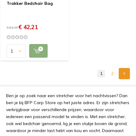
Trakker Bedchair Bag
€ 42,21
€64,95
1
2
Ben
je
op
zo
ek
na
ar
e
en
stret
cher
voor het nachtvissen? Dan
ben je bij BFP Carp Store op het juiste adres. Er zijn stretchers
verkrijgbaar voor verschillende prijzen, waardoor voor
iedereen een passend model te vinden is. Met een stretcher,
ook wel bedchair genoemd, lig je een stukje boven de grond,
waardoor je minder last hebt van kou en vocht. Daarnaast