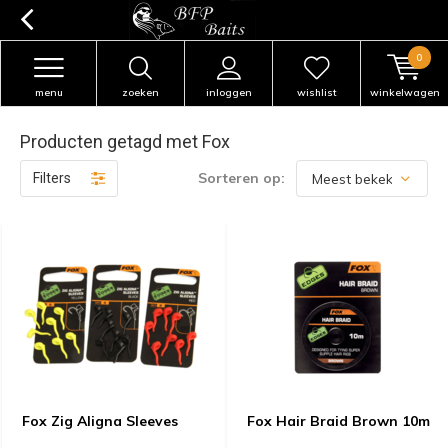
0
menu
zoeken
inloggen
wishlist
winkelwagen
Producten getagd met Fox
Sorteren op:
Filters
Fox Zig Aligna Sleeves
Fox Hair Braid Brown 10m