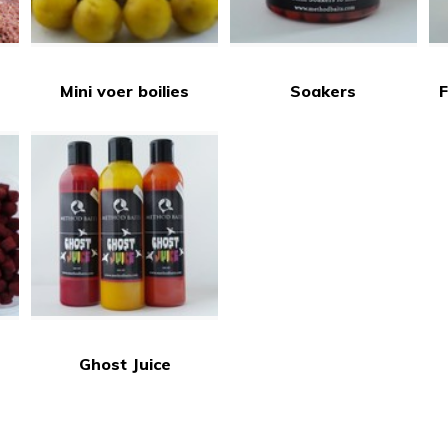
Mini voer boilies
Soakers
Ghost Juice