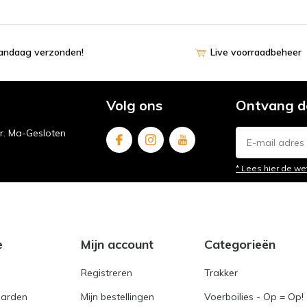
vandaag verzonden!
Live voorraadbeheer
Volg ons
Ontvang d
ur. Ma-Gesloten
* Lees hier de we
e
Mijn account
Categorieën
Registreren
Trakker
arden
Mijn bestellingen
Voerboilies - Op = Op!