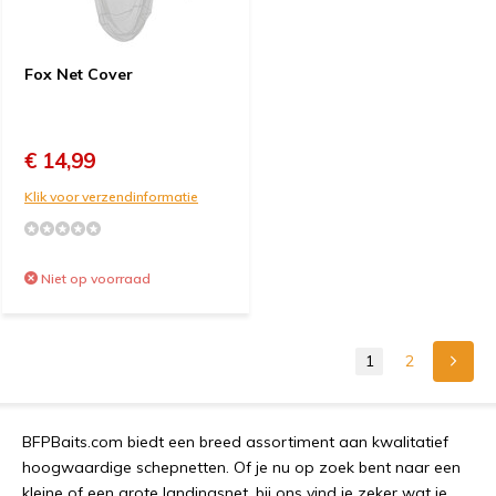
Fox Net Cover
€ 14,99
Klik voor verzendinformatie
Niet op voorraad
1
2
B
FP
Ba
its
.
com
b
ied
t
e
en
breed
ass
ort
iment
a
an
k
wal
it
at
ief
ho
og
wa
ard
ige
schep
net
ten
.
Of
je
nu
op
zo
ek
bent
na
ar
e
en
k
le
ine
of
e
en
g
rote
land
ings
net
,
b
ij
on
s
vind
je
z
eker
wat
je