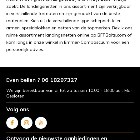
zo
ek
t
.
De
land
ings
net
ten in ons assortiment
z
ijn
ver
k
ri
g
ba
ar
in
vers
ch
ill
ende
format
en
en
z
ijn
gem
a
ak
t
van
de
best
e
material
en
.
K
ies
u
it
de
vers
ch
ill
ende
type
sche
p
net
st
el
en
,
arm
en
,
sp
re
id
bl
ok
ken
en
net
ten
van
de
top
mer
ken
.
B
ek
ijk
on
s
ru
ime
ass
ort
iment
land
ings
net
ten
online
op
B
FP
Ba
its
.
com
of
k
om
l
angs
in
on
ze
win
kel
in
Em
mer
-
Comp
asc
uum
v
oor
e
en
pers
oon
l
ijk
adv
ies
.
Even bellen ? 06 18297327
We zijn bereikbaar van di tot za tussen 10:00 - 18:00 uur. Ma-
Gesloten
Volg ons
Ontvang de nieuwste aanbiedingen en