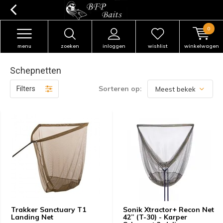
0
menu
zoeken
inloggen
wishlist
winkelwagen
Schepnetten
Sorteren op:
Filters
Trakker Sanctuary T1
Sonik Xtractor+ Recon Net
Landing Net
42” (T-30) - Karper