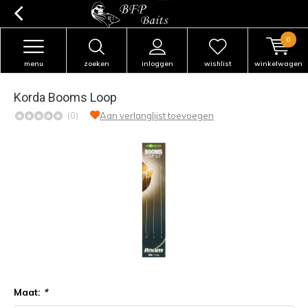
0
menu
zoeken
inloggen
wishlist
winkelwagen
Korda Booms Loop
(0)
Aan verlanglijst toevoegen
Maat:
*