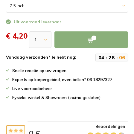
Uit voorraad leverbaar
€ 4,20
0
4
:
2
8
:
0
6
Vandaag verzonden? Je hebt nog:
Snelle reactie op uw vragen
Experts op karpergebied, even bellen? 06 18297327
Live voorraadbeheer
Fysieke winkel & Showroom (zo/ma gesloten)
Beoordelingen