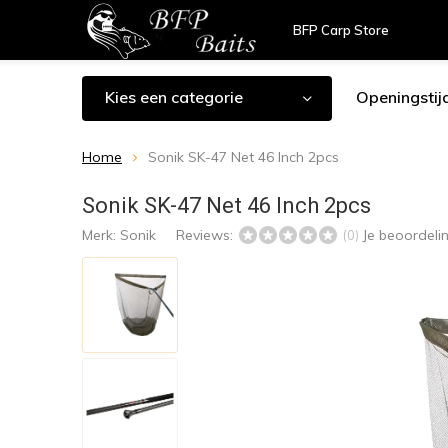
BFP Carp Store
Kies een categorie
Openingstij
Home
Sonik SK-47 Net 46 Inch 2pcs
Sonik SK-47 Net 46 Inch 2pcs
Merk:
Sonik
Reviews:
Je beoordeli
(0)