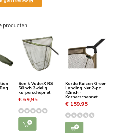
e eigen review
e producten
tion
Sonik VaderX RS
Korda Kaizen Green
 Bag
50inch 2-delig
Landing Net 2-pc
karperschepnet
42inch -
Karperschepnet
€ 69,95
€ 159,95