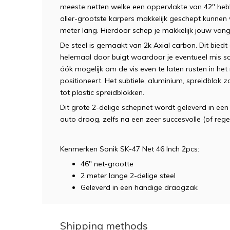
meeste netten welke een oppervlakte van 42" hebbe
aller-grootste karpers makkelijk geschept kunnen 
meter lang. Hierdoor schep je makkelijk jouw van
De steel is gemaakt van 2k Axial carbon. Dit bied
helemaal door buigt waardoor je eventueel mis sc
óók mogelijk om de vis even te laten rusten in het 
positioneert. Het subtiele, aluminium, spreidblok z
tot plastic spreidblokken.
Dit grote 2-delige schepnet wordt geleverd in een
auto droog, zelfs na een zeer succesvolle (of rege
Kenmerken Sonik SK-47 Net 46 Inch 2pcs:
46" net-grootte
2 meter lange 2-delige steel
Geleverd in een handige draagzak
Shipping methods