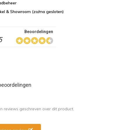
aadbeheer
nkel & Showroom (zo/ma gesloten)
Beoordelingen
5
beoordelingen
en reviews geschreven over dit product.