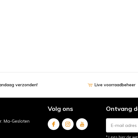
vandaag verzonden!
Live voorraadbeheer
Volg ons
Ontvang d
ur. Ma-Gesloten
* Lees hier de we