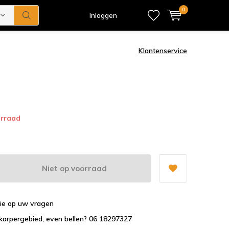
0
Inloggen
Klantenservice
orraad
Niet op voorraad
tie op uw vragen
karpergebied, even bellen? 06 18297327