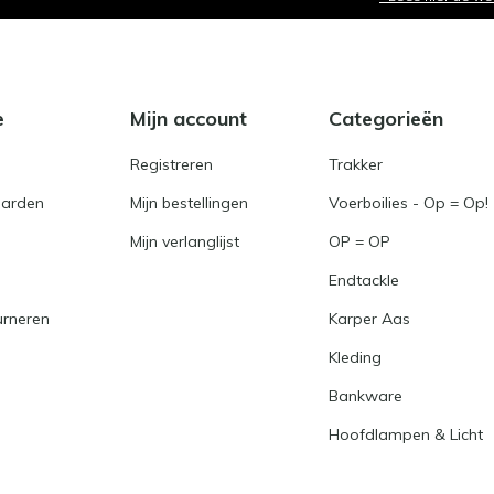
e
Mijn account
Categorieën
Registreren
Trakker
arden
Mijn bestellingen
Voerboilies - Op = Op!
Mijn verlanglijst
OP = OP
Endtackle
urneren
Karper Aas
Kleding
Bankware
Hoofdlampen & Licht