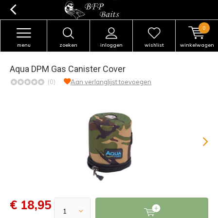
0
menu
zoeken
inloggen
wishlist
winkelwagen
Aqua DPM Gas Canister Cover
(0)
Aan verlanglijst toevoegen
€ 18,95