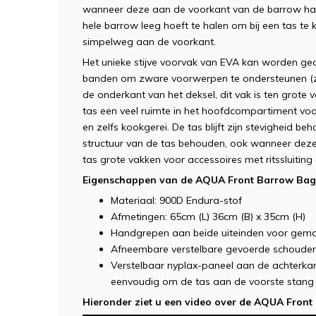
wanneer deze aan de voorkant van de barrow hangt
hele barrow leeg hoeft te halen om bij een tas t
simpelweg aan de voorkant.
Het unieke stijve voorvak van EVA kan worden geop
banden om zware voorwerpen te ondersteunen (zi
de onderkant van het deksel, dit vak is ten grote 
tas een veel ruimte in het hoofdcompartiment voor
en zelfs kookgerei. De tas blijft zijn stevigheid 
structuur van de tas behouden, ook wanneer deze
tas grote vakken voor accessoires met ritssluiting
Eigenschappen van de AQUA Front Barrow Bag
Materiaal: 900D Endura-stof
Afmetingen: 65cm (L) 36cm (B) x 35cm (H)
Handgrepen aan beide uiteinden voor gemakk
Afneembare verstelbare gevoerde schoude
Verstelbaar nyplax-paneel aan de achterkan
eenvoudig om de tas aan de voorste stang 
Hieronder ziet u een video over de AQUA Front