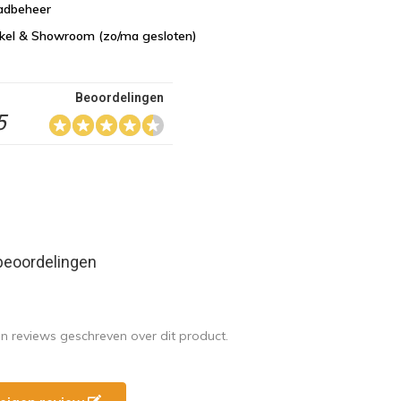
aadbeheer
nkel & Showroom (zo/ma gesloten)
Beoordelingen
5
beoordelingen
en reviews geschreven over dit product.