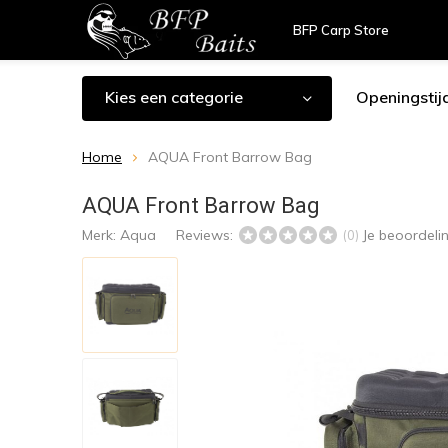
BFP Carp Store
Kies een categorie
Openingstij
Home
AQUA Front Barrow Bag
AQUA Front Barrow Bag
Merk:
Aqua
Reviews:
Je beoordeli
(0)