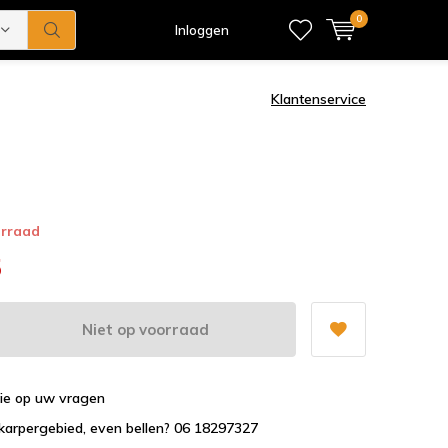
0
Inloggen
Klantenservice
orraad
5
Niet op voorraad
tie op uw vragen
karpergebied, even bellen? 06 18297327