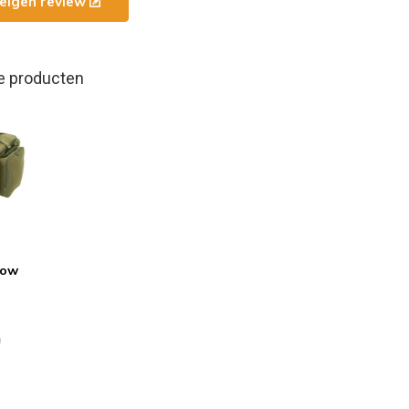
e eigen review
e producten
row