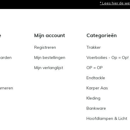
* Lees hier de we
e
Mijn account
Categorieën
Registreren
Trakker
arden
Mijn bestellingen
Voerboilies - Op = Op!
Mijn verlanglijst
OP = OP
Endtackle
urneren
Karper Aas
Kleding
Bankware
Hoofdlampen & Licht