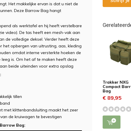
Schrijf j
. Het makkelijke ervan is dat u niet de
e kunnen. Deze Barrow Bag hangt
Gerelateerd
end als werktafel en hij heeft verstelbare
e video). De tas heeft een mesh-vak aan
van de volledige deksel. Verder heeft deze
 het opbergen van uitrusting, aas, kleding
behouden omdat interne versterkte hoeken de
 leeg is. Om het af te maken heeft deze
 aan beide uiteinden voor extra opslag
:
Trakker NXG
Compact Bar
Bag
elijk tillen
€ 89,95
rband
t met klittenbandsluiting maakt het zeer
van de kruiwagen te bevestigen
 Barrow Bag: