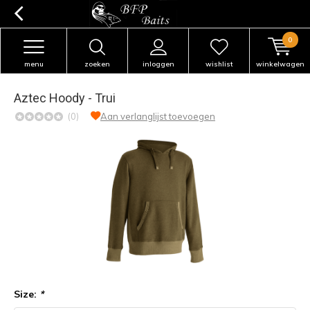
0
menu
zoeken
inloggen
wishlist
winkelwagen
Aztec Hoody - Trui
(0)
Aan verlanglijst toevoegen
Size:
*