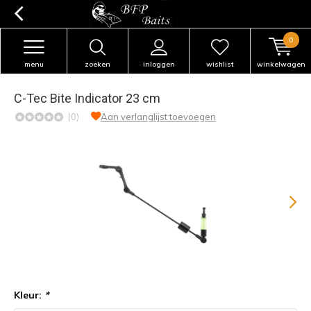
0
menu
zoeken
inloggen
wishlist
winkelwagen
C-Tec Bite Indicator 23 cm
(0)
Aan verlanglijst toevoegen
Kleur:
*