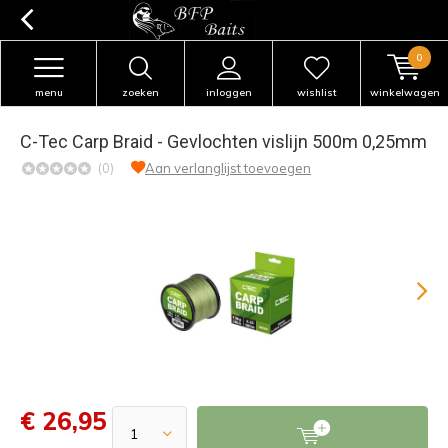
0
menu
zoeken
inloggen
wishlist
winkelwagen
C-Tec Carp Braid - Gevlochten vislijn 500m 0,25mm
(0)
Aan verlanglijst toevoegen
€ 26,95