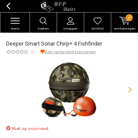
0
menu
zoeken
inloggen
wishlist
winkelwagen
Deeper Smart Sonar Chirp+ 4 Fishfinder
(0)
Aan verlanglijst toevoegen
Niet op voorraad