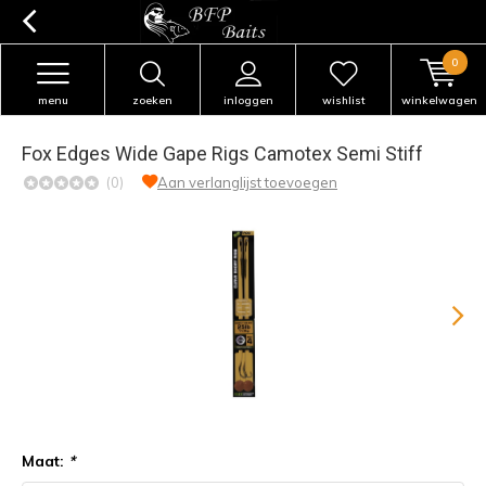
0
menu
zoeken
inloggen
wishlist
winkelwagen
Fox Edges Wide Gape Rigs Camotex Semi Stiff
(0)
Aan verlanglijst toevoegen
Maat:
*