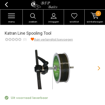
0
menu
zoeken
inloggen
wishlist
winkelwagen
Katran Line Spooling Tool
(0)
Aan verlanglijst toevoegen
Uit voorraad leverbaar