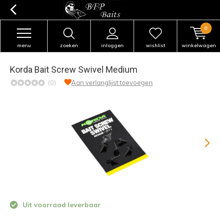
0
menu
zoeken
inloggen
wishlist
winkelwagen
Korda Bait Screw Swivel Medium
(0)
Aan verlanglijst toevoegen
Uit voorraad leverbaar