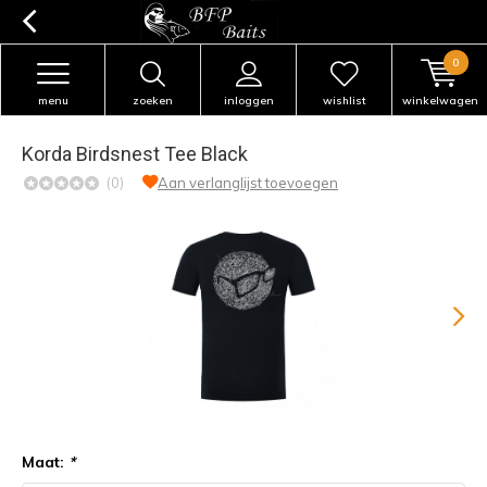
0
menu
zoeken
inloggen
wishlist
winkelwagen
Korda Birdsnest Tee Black
(0)
Aan verlanglijst toevoegen
Maat:
*