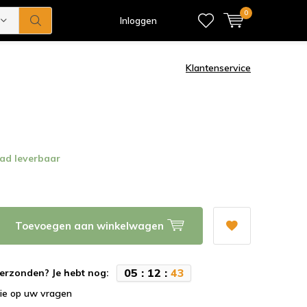
0
Inloggen
Klantenservice
ad leverbaar
Toevoegen aan winkelwagen
0
5
:
1
2
:
4
2
erzonden? Je hebt nog:
tie op uw vragen