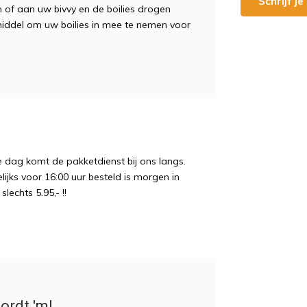
Schrijf j
m of aan uw bivvy en de boilies drogen
iddel om uw boilies in mee te nemen voor
e dag komt de pakketdienst bij ons langs.
ijks voor 16:00 uur besteld is morgen in
echts 5.95,- !!
ordt 'm!