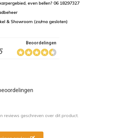
karpergebied, even bellen? 06 18297327
aadbeheer
nkel & Showroom (zo/ma gesloten)
Beoordelingen
5
beoordelingen
en reviews geschreven over dit product.