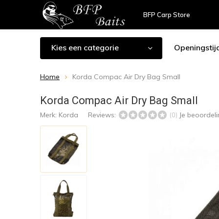
BFP Carp Store
Kies een categorie
Openingstij
Home
Korda Compac Air Dry Bag Small
Korda Compac Air Dry Bag Small
Merk:
Korda
Reviews:
Je beoordel
(0)