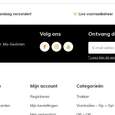
vandaag verzonden!
Live voorraadbeheer
Volg ons
Ontvang d
ur. Ma-Gesloten
* Lees hier de we
e
Mijn account
Categorieën
Registreren
Trakker
arden
Mijn bestellingen
Voerboilies - Op = Op!
Mijn verlanglijst
OP = OP