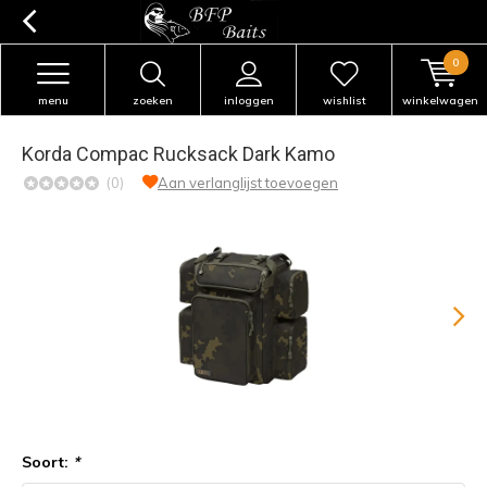
0
menu
zoeken
inloggen
wishlist
winkelwagen
Korda Compac Rucksack Dark Kamo
(0)
Aan verlanglijst toevoegen
Soort:
*