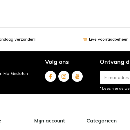
vandaag verzonden!
Live voorraadbeheer
Volg ons
Ontvang d
ur. Ma-Gesloten
* Lees hier de we
e
Mijn account
Categorieën