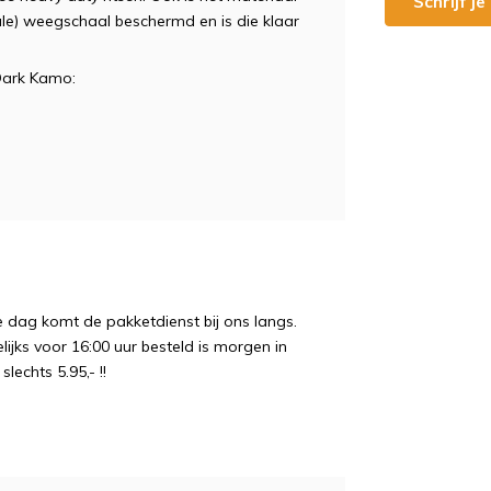
Schrijf j
tale) weegschaal beschermd en is die klaar
Dark Kamo:
e dag komt de pakketdienst bij ons langs.
ijks voor 16:00 uur besteld is morgen in
echts 5.95,- !!