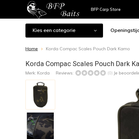
BFP Carp Store
Kies een categorie
Openingstij
Home
Korda Compac Scales Pouch Dark Kamo
Korda Compac Scales Pouch Dark K
Merk:
Korda
Reviews:
Je beoordel
(0)