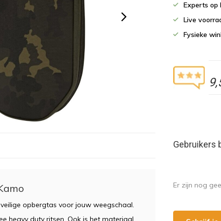
Experts op 
Live voorr
Fysieke wi
9,
Gebruikers 
Er zijn nog ge
 Kamo
eilige opbergtas voor jouw weegschaal.
e heavy duty ritsen. Ook is het materiaal