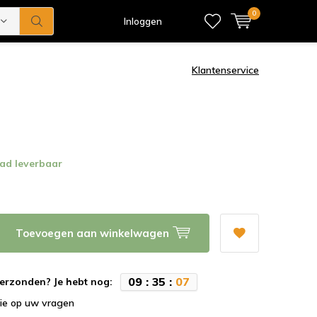
0
Inloggen
Klantenservice
ad leverbaar
Toevoegen aan winkelwagen
0
9
:
3
5
:
0
6
erzonden? Je hebt nog:
tie op uw vragen