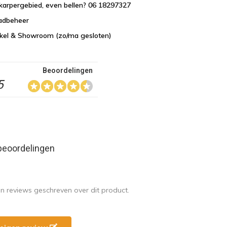
karpergebied, even bellen? 06 18297327
aadbeheer
nkel & Showroom (zo/ma gesloten)
Beoordelingen
5
beoordelingen
en reviews geschreven over dit product.