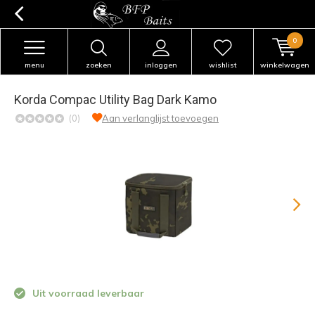
0
menu
zoeken
inloggen
wishlist
winkelwagen
Korda Compac Utility Bag Dark Kamo
(0)
Aan verlanglijst toevoegen
Uit voorraad leverbaar