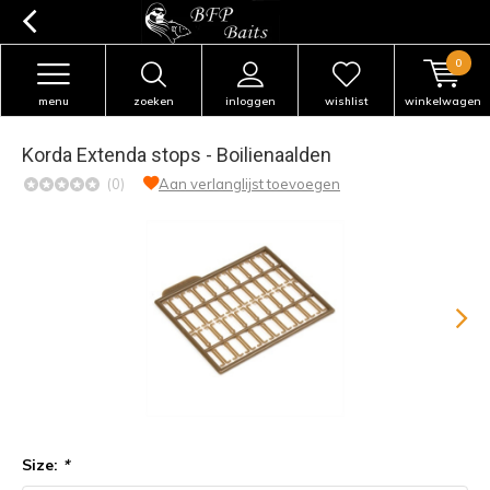
0
menu
zoeken
inloggen
wishlist
winkelwagen
Korda Extenda stops - Boilienaalden
(0)
Aan verlanglijst toevoegen
Size:
*