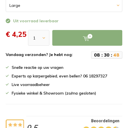
Uit voorraad leverbaar
€ 4,25
0
8
:
3
0
:
4
8
Vandaag verzonden? Je hebt nog:
Snelle reactie op uw vragen
Experts op karpergebied, even bellen? 06 18297327
Live voorraadbeheer
Fysieke winkel & Showroom (zo/ma gesloten)
Beoordelingen