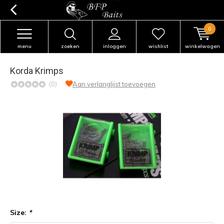
0
menu
zoeken
inloggen
wishlist
winkelwagen
Korda Krimps
(0)
Aan verlanglijst toevoegen
Size:
*