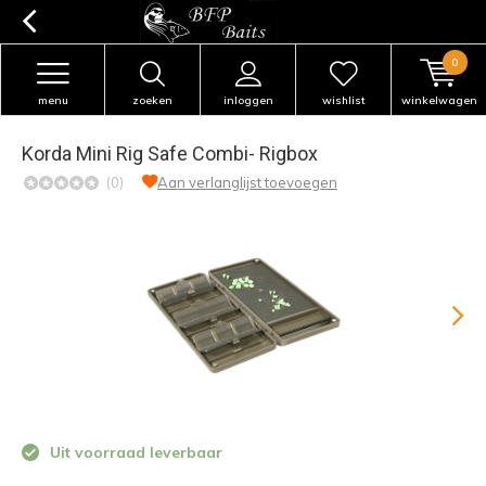
0
menu
zoeken
inloggen
wishlist
winkelwagen
Korda Mini Rig Safe Combi- Rigbox
(0)
Aan verlanglijst toevoegen
Uit voorraad leverbaar