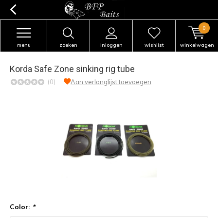
0
menu
zoeken
inloggen
wishlist
winkelwagen
Korda Safe Zone sinking rig tube
(0)
Aan verlanglijst toevoegen
Color:
*