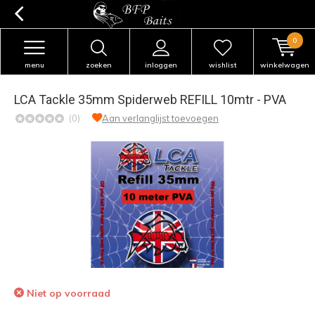
0
menu
zoeken
inloggen
wishlist
winkelwagen
LCA Tackle 35mm Spiderweb REFILL 10mtr - PVA
(0)
Aan verlanglijst toevoegen
Niet op voorraad