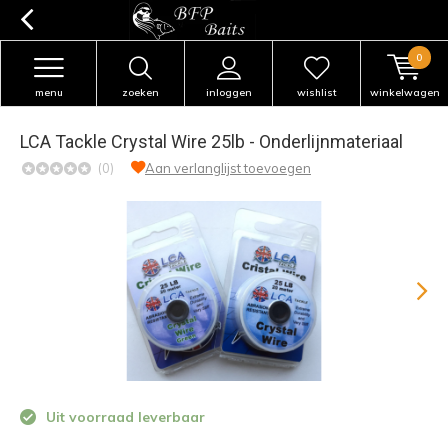
0
menu
zoeken
inloggen
wishlist
winkelwagen
LCA Tackle Crystal Wire 25lb - Onderlijnmateriaal
(0)
Aan verlanglijst toevoegen
Uit voorraad leverbaar