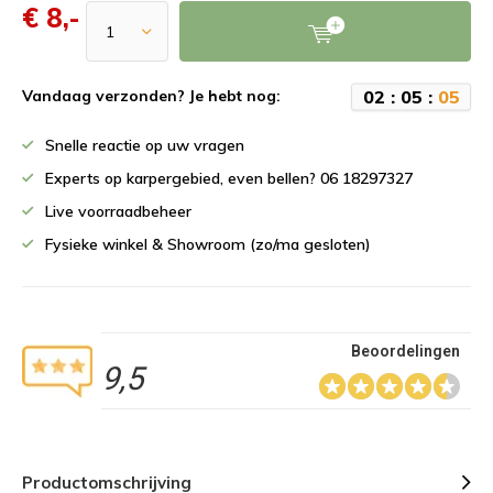
€ 8,-
0
2
:
0
5
:
0
5
Vandaag verzonden? Je hebt nog:
Snelle reactie op uw vragen
Experts op karpergebied, even bellen? 06 18297327
Live voorraadbeheer
Fysieke winkel & Showroom (zo/ma gesloten)
Beoordelingen
9,5
Productomschrijving