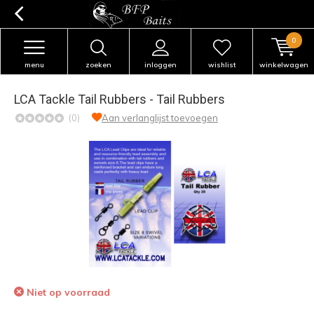
0
menu
zoeken
inloggen
wishlist
winkelwagen
LCA Tackle Tail Rubbers - Tail Rubbers
(0)
Aan verlanglijst toevoegen
Niet op voorraad