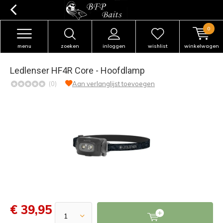
0
menu
zoeken
inloggen
wishlist
winkelwagen
Ledlenser HF4R Core - Hoofdlamp
(0)
Aan verlanglijst toevoegen
€ 39,95