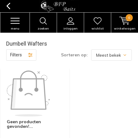
0
menu
zoeken
inloggen
wishlist
winkelwagen
Dumbell Wafters
Sorteren op:
Filters
Geen producten
gevonden!...