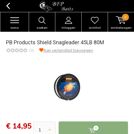
0
menu
zoeken
inloggen
wishlist
winkelwagen
PB Products Shield Snagleader 45LB 80M
(0)
Aan verlanglijst toevoegen
€ 14,95