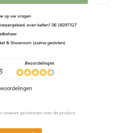
tie op uw vragen
karpergebied, even bellen? 06 18297327
aadbeheer
nkel & Showroom (zo/ma gesloten)
Beoordelingen
5
beoordelingen
en reviews geschreven over dit product.