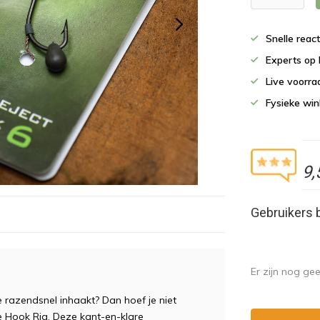
Snelle reac
Experts op 
Live voorr
Fysieke wi
9,
Gebruikers 
Er zijn nog ge
e razendsnel inhaakt? Dan hoef je niet
 Hook Rig. Deze kant-en-klare