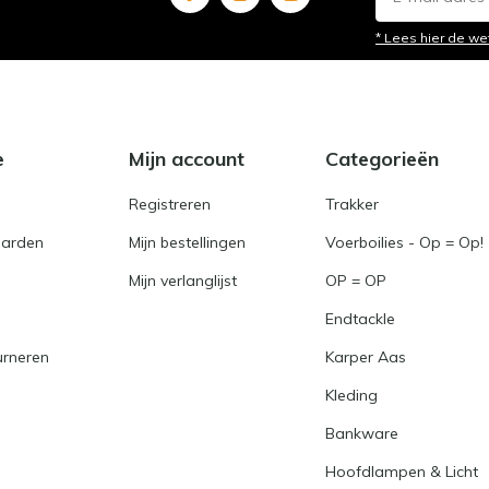
* Lees hier de we
e
Mijn account
Categorieën
Registreren
Trakker
arden
Mijn bestellingen
Voerboilies - Op = Op!
Mijn verlanglijst
OP = OP
Endtackle
urneren
Karper Aas
Kleding
Bankware
Hoofdlampen & Licht