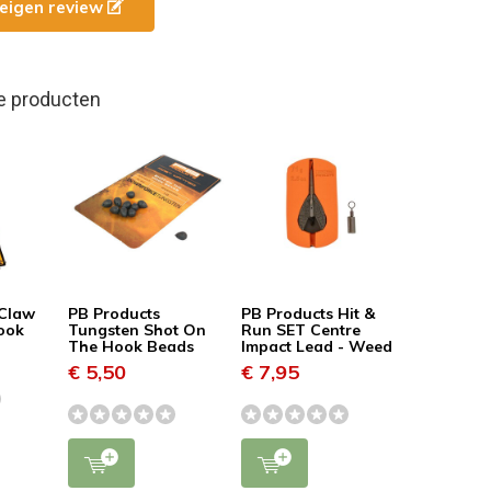
e eigen review
e producten
 Claw
PB Products
PB Products Hit &
Hook
Tungsten Shot On
Run SET Centre
The Hook Beads
Impact Lead - Weed
€ 5,50
€ 7,95