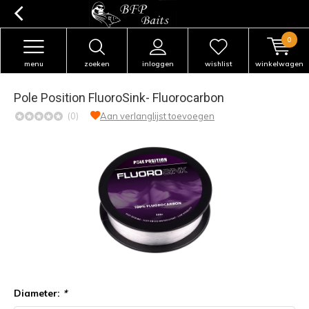
0
menu
zoeken
inloggen
wishlist
winkelwagen
Pole Position FluoroSink- Fluorocarbon
(0)
Aan verlanglijst toevoegen
Diameter:
*