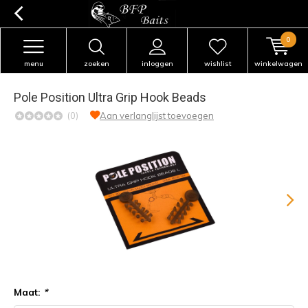
0
menu
zoeken
inloggen
wishlist
winkelwagen
Pole Position Ultra Grip Hook Beads
(0)
Aan verlanglijst toevoegen
Maat:
*