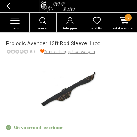
0
menu
zoeken
inloggen
wishlist
winkelwagen
Prologic Avenger 13ft Rod Sleeve 1 rod
(0)
Aan verlanglijst toevoegen
Uit voorraad leverbaar