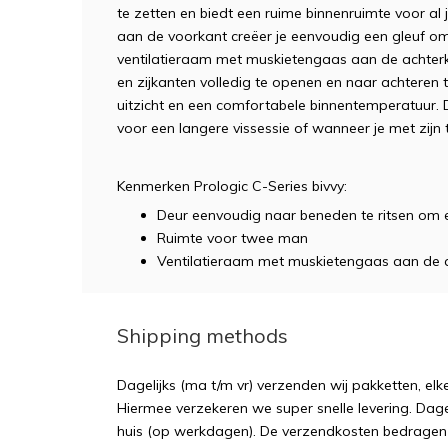
te
z
et
ten
en
b
ied
t
e
en
ru
ime
b
inn
en
ru
im
te
v
oor
al
a
an
de
vo
orkant creëer je eenvoudig een gleuf om
vent
il
at
iera
am
met
mus
k
iet
eng
a
as
a
an
de
a
ch
ter
en
z
ijk
ant
en
v
oll
ed
ig
te
open
en
en
na
ar
a
cht
eren
t
u
itz
icht
en
e
en
comfort
ab
ele
b
inn
ent
em
per
atu
ur
.
v
oor
e
en
langere vissessie of wanneer je met zijn 
Kenmerken Prologic C-Series bivvy:
Deur eenvoudig naar beneden te ritsen om ee
Ruimte voor twee man
Ventilatieraam met muskietengaas aan de a
Shipping methods
Dagelijks (ma t/m vr) verzenden wij pakketten, elk
Hiermee verzekeren we super snelle levering. Dagel
huis (op werkdagen). De verzendkosten bedragen sl