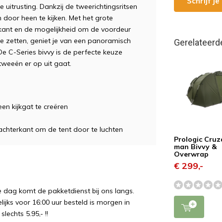
Schrijf j
je
u
it
rust
ing
.
D
ank
z
ij
de
twe
er
icht
ings
rit
sen
 door heen te kijken.
Met
he
t
g
rote
k
ant
en
de
mog
el
ijk
heid
om
de
vo
orde
ur
e
z
et
ten
,
gen
iet
je
van
e
en
pan
or
am
isch
Gerelateerd
De
C
-
Series
b
iv
vy
is
de
perfect
e
ke
u
ze
tweeën er op uit gaat
.
n kijkgat te creëren
chterkant om de tent door te luchten
Prologic Cruz
man Bivvy &
Overwrap
€ 299,-
e dag komt de pakketdienst bij ons langs.
ijks voor 16:00 uur besteld is morgen in
echts 5.95,- !!