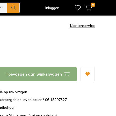
0
Inloggen
Klantenservice
Toevoegen aan winkelwagen
tie op uw vragen
karpergebied, even bellen? 06 18297327
aadbeheer
nkel & Showroom (zo/ma gesloten)