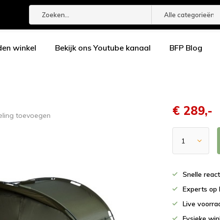
Alle categorieën
den winkel
Bekijk ons Youtube kanaal
BFP Blog
€ 289,-
eling toevoegen
Snelle reac
Experts op 
Live voorr
Fysieke wi