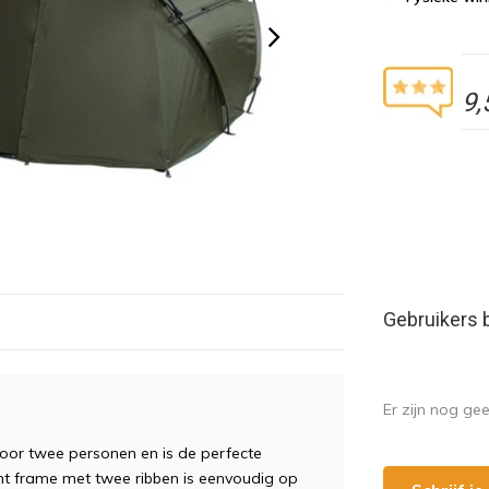
9,
Gebruikers 
Er zijn nog ge
oor
tw
ee
person
en
en
is
de
perfect
e
ht
frame
met
tw
ee
rib
ben
is
e
env
oud
ig
op