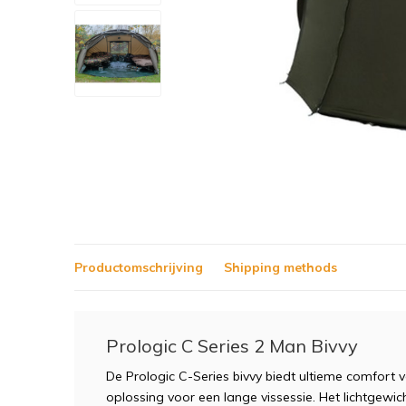
Productomschrijving
Shipping methods
Prologic C Series 2 Man Bivvy
De
Prologic C
-
Series
b
iv
vy
b
ied
t
ult
iem
e
comfort
v
o
pl
oss
ing
v
oor
e
en
lange vissessie
.
H
et
lich
tg
ew
ic