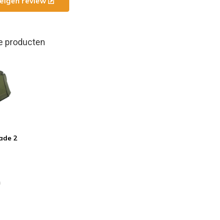
e eigen review
e producten
ade 2