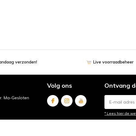
vandaag verzonden!
Live voorraadbeheer
Volg ons
Ontvang d
ur. Ma-Gesloten
* Lees hier de we