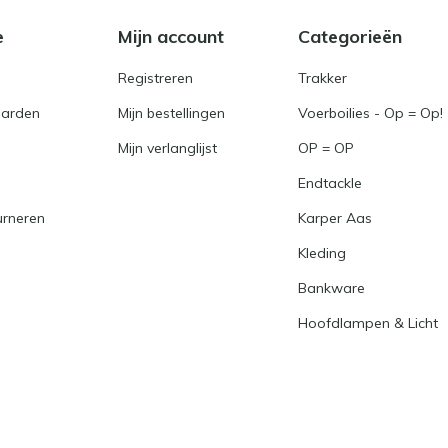
e
Mijn account
Categorieën
Registreren
Trakker
arden
Mijn bestellingen
Voerboilies - Op = Op!
Mijn verlanglijst
OP = OP
Endtackle
urneren
Karper Aas
Kleding
Bankware
Hoofdlampen & Licht