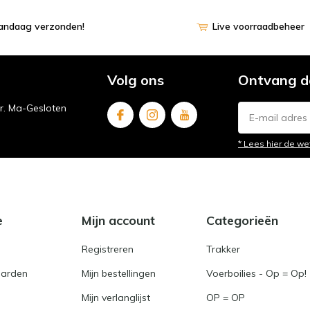
vandaag verzonden!
Live voorraadbeheer
Volg ons
Ontvang d
ur. Ma-Gesloten
* Lees hier de we
e
Mijn account
Categorieën
Registreren
Trakker
arden
Mijn bestellingen
Voerboilies - Op = Op!
Mijn verlanglijst
OP = OP