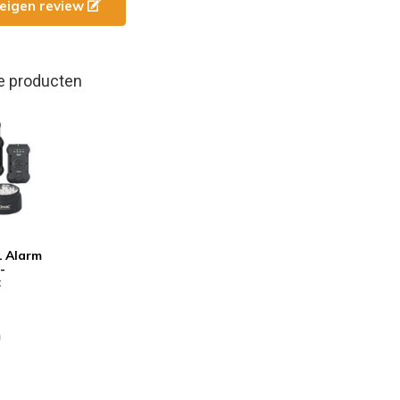
e eigen review
e producten
1 Alarm
-
t