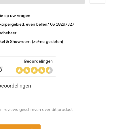
tie op uw vragen
karpergebied, even bellen? 06 18297327
aadbeheer
nkel & Showroom (zo/ma gesloten)
Beoordelingen
5
beoordelingen
en reviews geschreven over dit product.