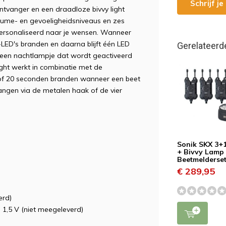
Schrijf j
tvanger en een draadloze bivvy light
lume- en gevoeligheidsniveaus en zes
ersonaliseerd naar je wensen. Wanneer
ED's branden en daarna blijft één LED
Gerelateerd
 een nachtlampje dat wordt geactiveerd
ight werkt in combinatie met de
 of 20 seconden branden wanneer een beet
gen via de metalen haak of de vier
Sonik SKX 3+
+ Bivvy Lamp 
Beetmelderse
€ 289,95
erd)
 1,5 V (niet meegeleverd)