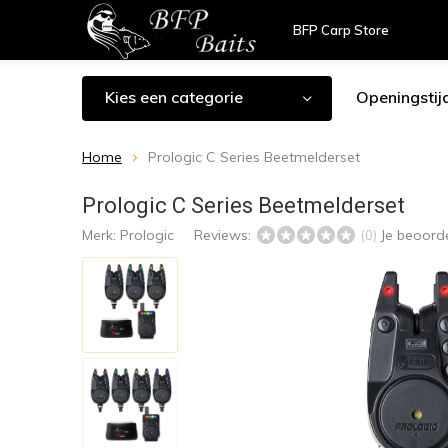
BFP Carp Store
Kies een categorie
Openingstij
Home
Prologic C Series Beetmelderset
Prologic C Series Beetmelderset
Merk:
Prologic
Reviews:
Je beoord
(0)