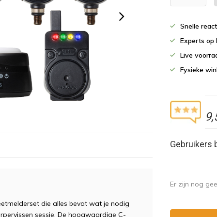
Snelle reac
Experts op 
Live voorr
Fysieke wi
9,
Gebruikers 
Er zijn nog ge
eetmelderset die alles bevat wat je nodig
 karpervissen sessie. De hoogwaardige C-