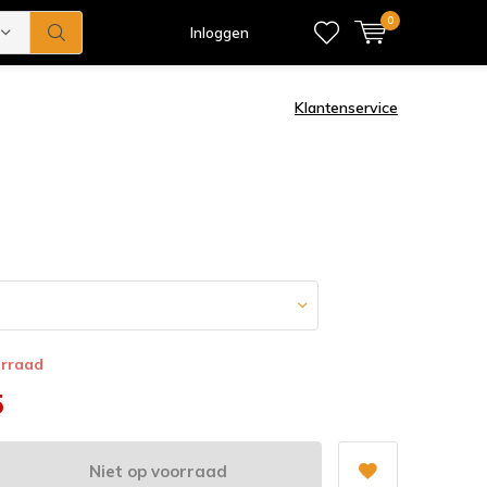
0
Inloggen
Klantenservice
orraad
5
Niet op voorraad