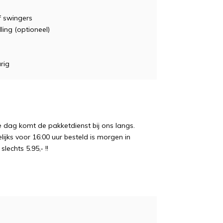
f swingers
lling (optioneel)
rig
e dag komt de pakketdienst bij ons langs.
ijks voor 16:00 uur besteld is morgen in
echts 5.95,- !!