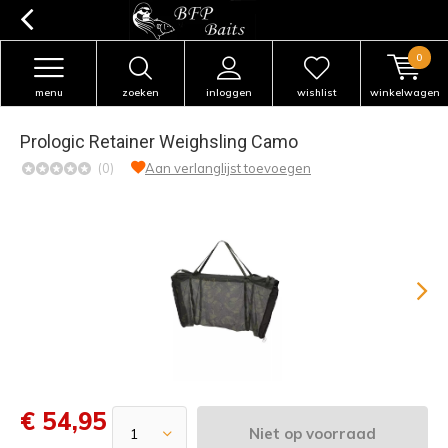
0
menu
zoeken
inloggen
wishlist
winkelwagen
Prologic Retainer Weighsling Camo
(0)
Aan verlanglijst toevoegen
€ 54,95
Niet op voorraad