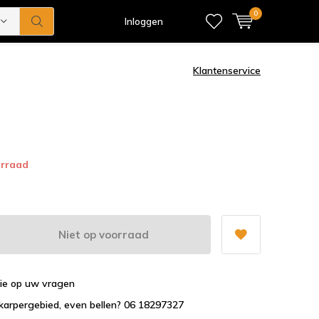
0
Inloggen
Klantenservice
orraad
Niet op voorraad
tie op uw vragen
karpergebied, even bellen? 06 18297327