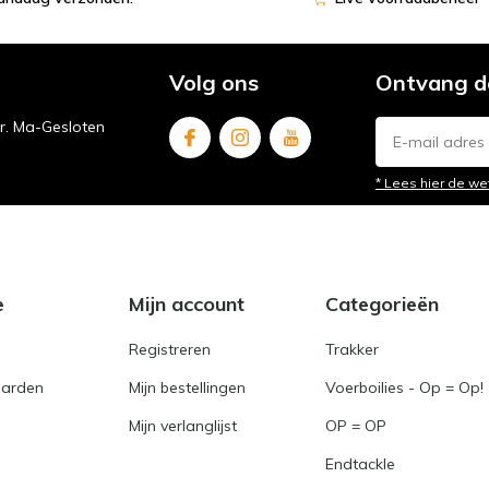
Volg ons
Ontvang d
ur. Ma-Gesloten
* Lees hier de we
e
Mijn account
Categorieën
Registreren
Trakker
arden
Mijn bestellingen
Voerboilies - Op = Op!
Mijn verlanglijst
OP = OP
Endtackle