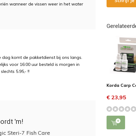
Schrijf j
eriën wanneer de vissen weer in het water
Gerelateerd
e dag komt de pakketdienst bij ons langs.
ijks voor 16:00 uur besteld is morgen in
echts 5.95,- !!
Korda Carp Ca
€ 23,95
ordt 'm!
gic Steri-7 Fish Care