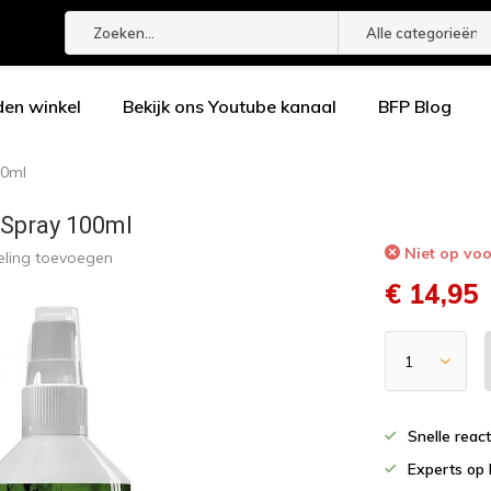
Alle categorieën
den winkel
Bekijk ons Youtube kanaal
BFP Blog
00ml
c Spray 100ml
Niet op vo
eling toevoegen
€ 14,95
Snelle reac
Experts op 