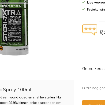
Live voorr
Fysieke wi
9,
Gebruikers 
Er zijn nog ge
tic Spray 100ml
lpt een wond goed en snel herstellen. Na
 doodt 99.9% binnen enkele seconden om