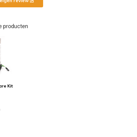
e eigen review
e producten
re Kit