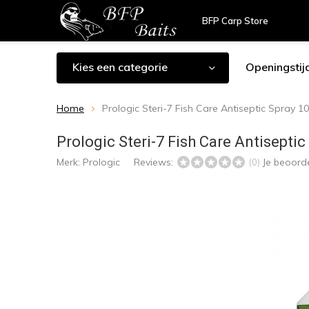
BFP Carp Store
Kies een categorie
Openingstij
Home
Prologic Steri-7 Fish Care Antiseptic Spray 1
Prologic Steri-7 Fish Care Antisepti
Merk:
Prologic
Reviews:
Je beoord
(0)