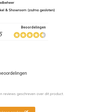
aadbeheer
nkel & Showroom (zo/ma gesloten)
Beoordelingen
5
beoordelingen
en reviews geschreven over dit product.