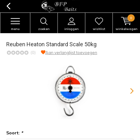
0
menu
zoeken
inloggen
wishlist
winkelwagen
Reuben Heaton Standard Scale 50kg
(0)
Aan verlanglijst toevoegen
Soort:
*