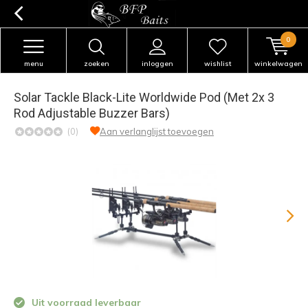
0
menu
zoeken
inloggen
wishlist
winkelwagen
Solar Tackle Black-Lite Worldwide Pod (Met 2x 3
Rod Adjustable Buzzer Bars)
(0)
Aan verlanglijst toevoegen
Uit voorraad leverbaar