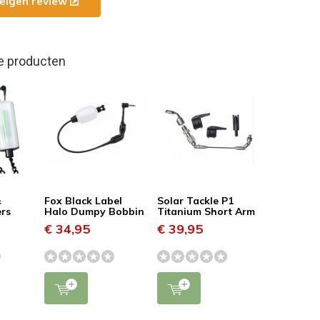
e eigen review
e producten
&
Fox Black Label
Solar Tackle P1
rs
Halo Dumpy Bobbin
Titanium Short Arm
€ 34,95
€ 39,95