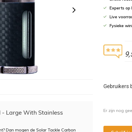
Experts op 
Live voorr
Fysieke wi
9,
Gebruikers 
Er zijn nog ge
 - Large With Stainless
kant? Dan mogen de Solar Tackle Carbon