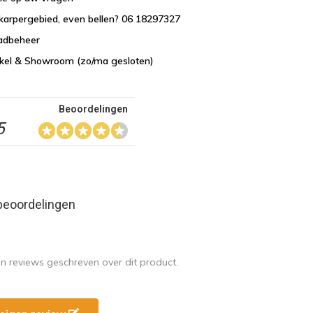
karpergebied, even bellen? 06 18297327
aadbeheer
nkel & Showroom (zo/ma gesloten)
Beoordelingen
5
beoordelingen
en reviews geschreven over dit product.