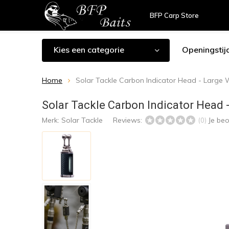
BFP Carp Store
Kies een categorie
Openingstij
Home
Solar Tackle Carbon Indicator Head - Large W
Solar Tackle Carbon Indicator Head -
Merk:
Solar Tackle
Reviews:
Je be
(0)