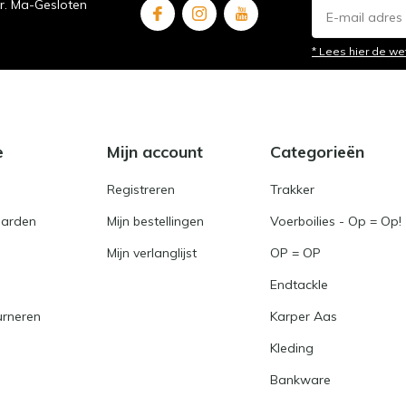
ur. Ma-Gesloten
* Lees hier de we
e
Mijn account
Categorieën
Registreren
Trakker
arden
Mijn bestellingen
Voerboilies - Op = Op!
Mijn verlanglijst
OP = OP
Endtackle
urneren
Karper Aas
Kleding
Bankware