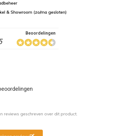
aadbeheer
nkel & Showroom (zo/ma gesloten)
Beoordelingen
5
beoordelingen
en reviews geschreven over dit product.