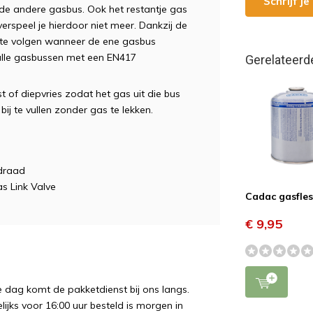
Schrijf j
de andere gasbus. Ook het restantje gas
rspeel je hierdoor niet meer. Dankzij de
d te volgen wanneer de ene gasbus
alle gasbussen met een EN417
Gerelateerd
ast of diepvries zodat het gas uit die bus
bij te vullen zonder gas te lekken.
fdraad
s Link Valve
Cadac gasfle
€ 9,95
e dag komt de pakketdienst bij ons langs.
ijks voor 16:00 uur besteld is morgen in