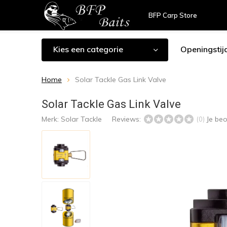
BFP Carp Store
Kies een categorie
Openingstij
Home
Solar Tackle Gas Link Valve
Solar Tackle Gas Link Valve
Merk:
Solar Tackle
Reviews:
Je be
(0)