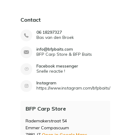
Contact
06 18297327
Bas van den Broek
info@bfpbaits.com
BFP Carp Store & BFP Baits
Facebook messenger
Snelle reactie !
Instagram
https://www.instagram.com/bfpbaits/
BFP Carp Store
Rademakerstraat 54
Emmer Compascuum
7881 JZ
Open in Google Maps