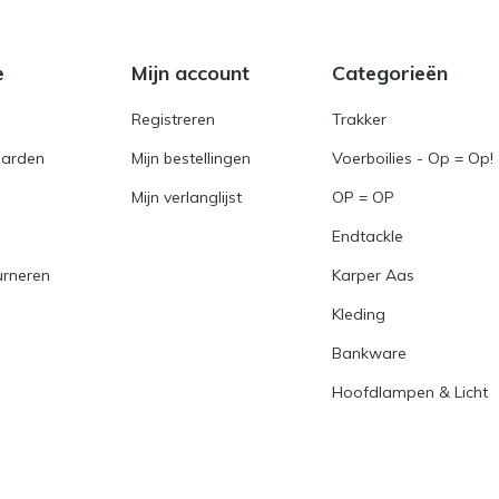
e
Mijn account
Categorieën
Registreren
Trakker
arden
Mijn bestellingen
Voerboilies - Op = Op!
Mijn verlanglijst
OP = OP
Endtackle
urneren
Karper Aas
Kleding
Bankware
Hoofdlampen & Licht