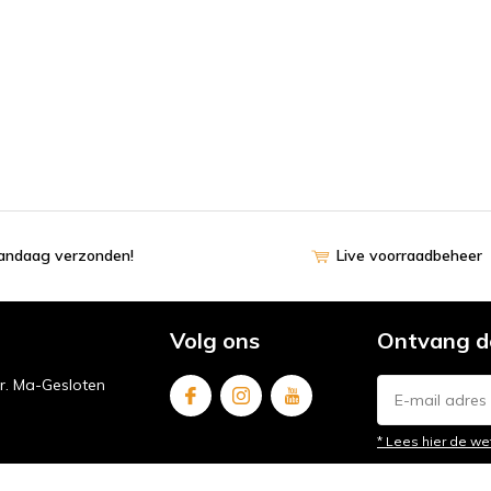
vandaag verzonden!
Live voorraadbeheer
Volg ons
Ontvang d
ur. Ma-Gesloten
* Lees hier de we