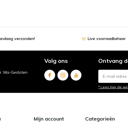
vandaag verzonden!
Live voorraadbeheer
Volg ons
Ontvang d
ur. Ma-Gesloten
* Lees hier de we
e
Mijn account
Categorieën