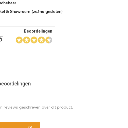
aadbeheer
nkel & Showroom (zo/ma gesloten)
Beoordelingen
5
beoordelingen
en reviews geschreven over dit product.