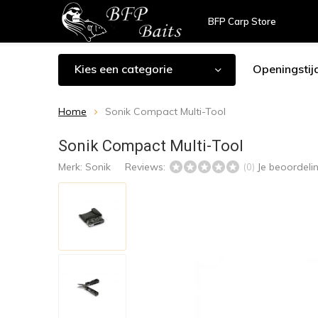
BFP Carp Store
Kies een categorie
Openingstij
Home
Sonik Compact Multi-Tool
Sonik Compact Multi-Tool
Merk:
Sonik
Reviews:
Je beoordeli
(0)