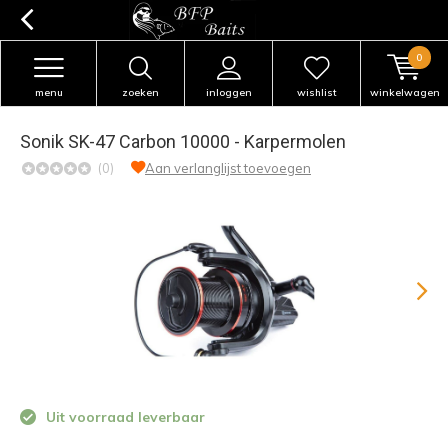
0
menu
zoeken
inloggen
wishlist
winkelwagen
Sonik SK-47 Carbon 10000 - Karpermolen
(0)
Aan verlanglijst toevoegen
Uit voorraad leverbaar