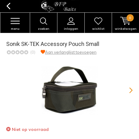
0
menu
zoeken
inloggen
wishlist
winkelwagen
Sonik SK-TEK Accessory Pouch Small
(0)
Aan verlanglijst toevoegen
Niet op voorraad