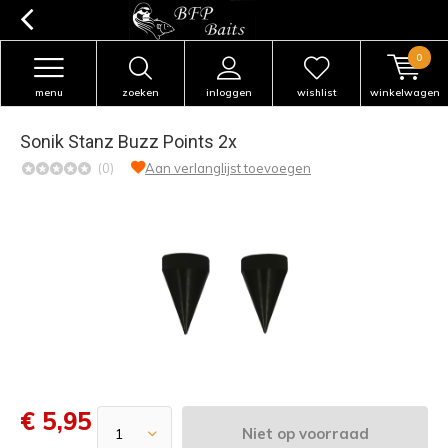
0
menu
zoeken
inloggen
wishlist
winkelwagen
Sonik Stanz Buzz Points 2x
(0)
Aan verlanglijst toevoegen
€ 5,95
Niet op voorraad